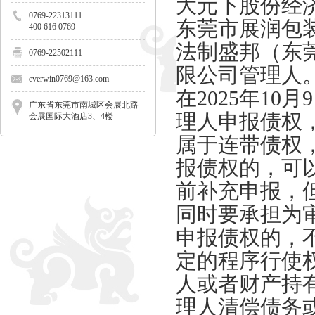
大元下股份经
0769-22313111
东莞市展润包
400 616 0769
法制盛邦（东
0769-22502111
限公司
管理人
everwin0769@163.com
在
2025年
10
月
9
广东省东莞市南城区会展北路
理人申报债权
会展国际大酒店3、4楼
属于连带债权
报债权的，可
前补充申报，
同时要承担为
申报债权的，
定的程序行使
人或者财产持
理人清偿债务